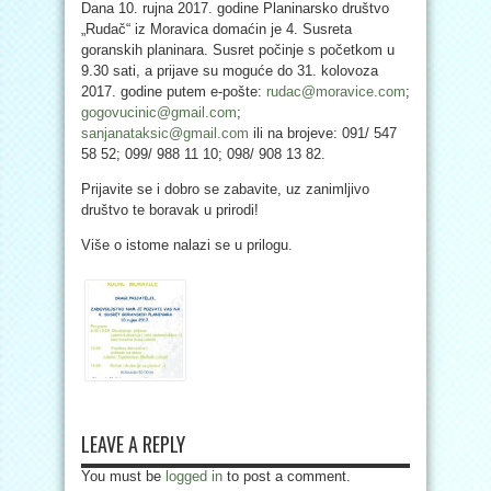
Dana 10. rujna 2017. godine Planinarsko društvo
„Rudač“ iz Moravica domaćin je 4. Susreta
goranskih planinara. Susret počinje s početkom u
9.30 sati, a prijave su moguće do 31. kolovoza
2017. godine putem e-pošte:
rudac@moravice.com
;
gogovucinic@gmail.com
;
sanjanataksic@gmail.com
ili na brojeve: 091/ 547
58 52; 099/ 988 11 10; 098/ 908 13 82.
Prijavite se i dobro se zabavite, uz zanimljivo
društvo te boravak u prirodi!
Više o istome nalazi se u prilogu.
LEAVE A REPLY
You must be
logged in
to post a comment.