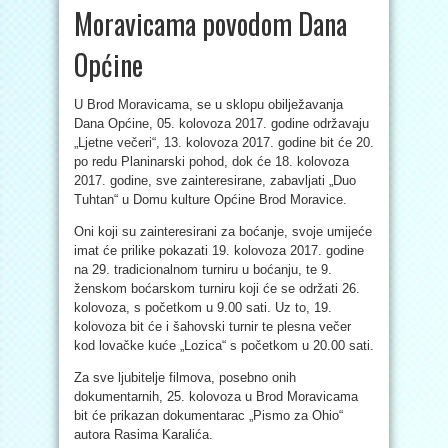
Moravicama povodom Dana
Općine
U Brod Moravicama, se u sklopu obilježavanja
Dana Općine, 05. kolovoza 2017. godine održavaju
„Ljetne večeri“, 13. kolovoza 2017. godine bit će 20.
po redu Planinarski pohod, dok će 18. kolovoza
2017. godine, sve zainteresirane, zabavljati „Duo
Tuhtan“ u Domu kulture Općine Brod Moravice.
Oni koji su zainteresirani za boćanje, svoje umijeće
imat će prilike pokazati 19. kolovoza 2017. godine
na 29. tradicionalnom turniru u boćanju, te 9.
ženskom boćarskom turniru koji će se održati 26.
kolovoza, s početkom u 9.00 sati. Uz to, 19.
kolovoza bit će i šahovski turnir te plesna večer
kod lovačke kuće „Lozica“ s početkom u 20.00 sati.
Za sve ljubitelje filmova, posebno onih
dokumentarnih, 25. kolovoza u Brod Moravicama
bit će prikazan dokumentarac „Pismo za Ohio“
autora Rasima Karalića.