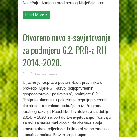
Natječaju. Izmjenu predmetnog Natječaja, kao i ...
Read More »
Otvoreno novo e-savjetovanje
za podmjeru 6.2. PRR-a RH
2014.-2020.
Leave a comment
U javnu je raspravu pušten Nacrt pravilnika o
provedbi Mjere 6 “Razvoj poljoprivrednih
gospodarstava i poslovanja”, podmjere 6.2.
“Potpora ulaganju u pokretanje nepoljoprivrednih
djelatnosti u ruralnim područjima iz Programa
ruralnog razvoja Republike Hrvatske za razdoblje
2014. – 2020. na portalu E-savjetovanje. Pozivaju
se svi zainteresirani dionici da dostave svoje
konstruktivne prijedloge, kojima bi se oplemenila
konačna inačica Pravilnika po kojem ...