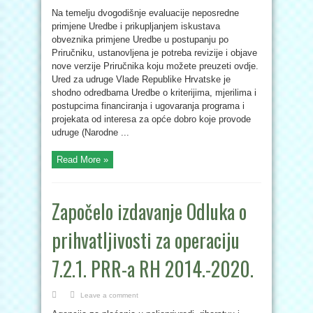
Na temelju dvogodišnje evaluacije neposredne
primjene Uredbe i prikupljanjem iskustava
obveznika primjene Uredbe u postupanju po
Priručniku, ustanovljena je potreba revizije i objave
nove verzije Priručnika koju možete preuzeti ovdje.
Ured za udruge Vlade Republike Hrvatske je
shodno odredbama Uredbe o kriterijima, mjerilima i
postupcima financiranja i ugovaranja programa i
projekata od interesa za opće dobro koje provode
udruge (Narodne ...
Read More »
Započelo izdavanje Odluka o
prihvatljivosti za operaciju
7.2.1. PRR-a RH 2014.-2020.
Leave a comment