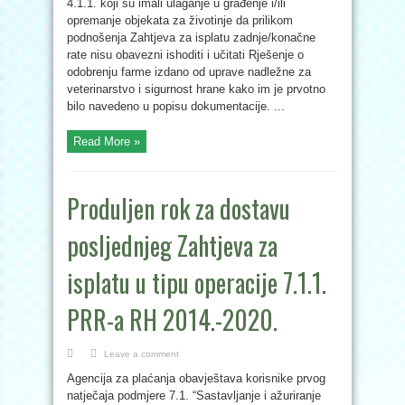
4.1.1. koji su imali ulaganje u građenje i/ili
opremanje objekata za životinje da prilikom
podnošenja Zahtjeva za isplatu zadnje/konačne
rate nisu obavezni ishoditi i učitati Rješenje o
odobrenju farme izdano od uprave nadležne za
veterinarstvo i sigurnost hrane kako im je prvotno
bilo navedeno u popisu dokumentacije. ...
Read More »
Produljen rok za dostavu
posljednjeg Zahtjeva za
isplatu u tipu operacije 7.1.1.
PRR-a RH 2014.-2020.
Leave a comment
Agencija za plaćanja obavještava korisnike prvog
natječaja podmjere 7.1. “Sastavljanje i ažuriranje