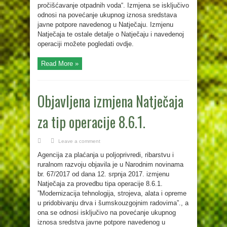
pročišćavanje otpadnih voda“. Izmjena se isključivo
odnosi na povećanje ukupnog iznosa sredstava
javne potpore navedenog u Natječaju. Izmjenu
Natječaja te ostale detalje o Natječaju i navedenoj
operaciji možete pogledati ovdje.
Read More »
Objavljena izmjena Natječaja
za tip operacije 8.6.1.
Leave a comment
Agencija za plaćanja u poljoprivredi, ribarstvu i
ruralnom razvoju objavila je u Narodnim novinama
br. 67/2017 od dana 12. srpnja 2017. izmjenu
Natječaja za provedbu tipa operacije 8.6.1.
”Modernizacija tehnologija, strojeva, alata i opreme
u pridobivanju drva i šumskouzgojnim radovima”., a
ona se odnosi isključivo na povećanje ukupnog
iznosa sredstva javne potpore navedenog u