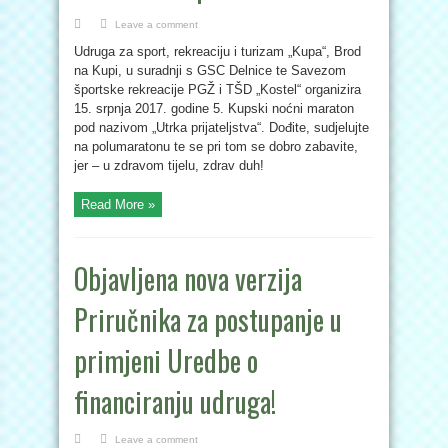
Leave a comment
Udruga za sport, rekreaciju i turizam „Kupa“, Brod
na Kupi, u suradnji s GSC Delnice te Savezom
športske rekreacije PGŽ i TŠD „Kostel“ organizira
15. srpnja 2017. godine 5. Kupski noćni maraton
pod nazivom „Utrka prijateljstva“. Dođite, sudjelujte
na polumaratonu te se pri tom se dobro zabavite,
jer – u zdravom tijelu, zdrav duh!
Read More »
Objavljena nova verzija
Priručnika za postupanje u
primjeni Uredbe o
financiranju udruga!
Leave a comment