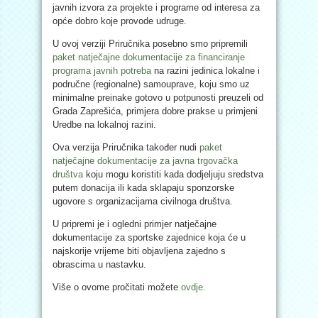
javnih izvora za projekte i programe od interesa za
opće dobro koje provode udruge.
U ovoj verziji Priručnika posebno smo pripremili
paket natječajne dokumentacije za financiranje
programa javnih potreba
na razini jedinica lokalne i
područne (regionalne) samouprave, koju smo uz
minimalne preinake gotovo u potpunosti preuzeli od
Grada Zaprešića, primjera dobre prakse u primjeni
Uredbe na lokalnoj razini.
Ova verzija Priručnika također nudi
paket
natječajne dokumentacije za javna trgovačka
društva
koju mogu koristiti kada dodjeljuju sredstva
putem donacija ili kada sklapaju sponzorske
ugovore s organizacijama civilnoga društva.
U pripremi je i ogledni primjer natječajne
dokumentacije za sportske zajednice koja će u
najskorije vrijeme biti objavljena zajedno s
obrascima u nastavku.
Više o ovome pročitati možete
ovdje.