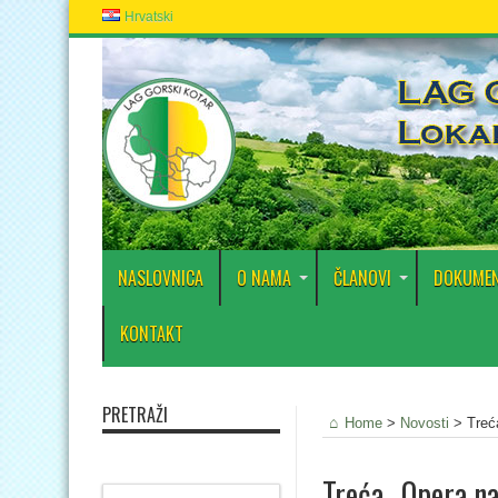
Hrvatski
NASLOVNICA
O NAMA
ČLANOVI
DOKUMEN
KONTAKT
PRETRAŽI
Home
>
Novosti
>
Treć
Treća „Opera na