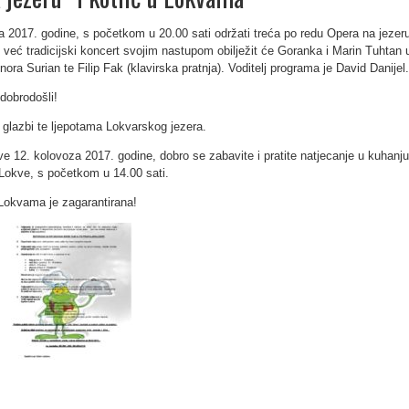
 2017. godine, s početkom u 20.00 sati održati treća po redu Opera na jezer
 već tradicijski koncert svojim nastupom obilježit će Goranka i Marin Tuhtan 
ora Surian te Filip Fak (klavirska pratnja). Voditelj programa je David Danijel.
 dobrodošli!
j glazbi te ljepotama Lokvarskog jezera.
ve 12. kolovoza 2017. godine, dobro se zabavite i pratite natjecanje u kuhanju
 Lokve, s početkom u 14.00 sati.
Lokvama je zagarantirana!