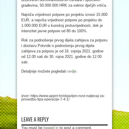
građevina; 50.000.000 HRK za sektor dječjih vrtića.
Najniža vrijednost potpore po projektu iznosi 15.000
EUR, a najviša vrijednost potpore po projektu do
1.000.000 EUR u kunskoj protuvrijednosti, dok je
intenzitet javne potpore od 80 do 100%.
Rok za podnošenje prvog dijela zahtjeva za potporu
i dostavu Potvrde o podnošenju prvog dijela
zahtjeva za potporu je od 16. srpnja 2021. godine
od 12.00 sati do 30. rujna 2021. godine do 12.00
sati.
Detaljnije možete pogledati
ovdje.
Izvor: https://www.apprrr.hr/objavljen-novi-natjecaj-za-
provedbu-tipa-operacije-7-4-1/
LEAVE A REPLY
You must be
logged in
to post a comment.