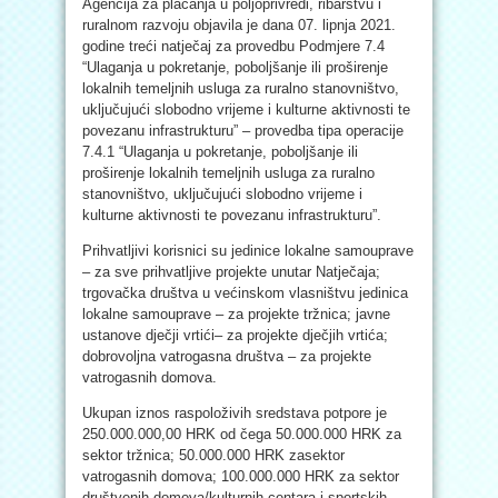
Agencija za plaćanja u poljoprivredi, ribarstvu i
ruralnom razvoju objavila je dana 07. lipnja 2021.
godine treći natječaj za provedbu Podmjere 7.4
“Ulaganja u pokretanje, poboljšanje ili proširenje
lokalnih temeljnih usluga za ruralno stanovništvo,
uključujući slobodno vrijeme i kulturne aktivnosti te
povezanu infrastrukturu” – provedba tipa operacije
7.4.1 “Ulaganja u pokretanje, poboljšanje ili
proširenje lokalnih temeljnih usluga za ruralno
stanovništvo, uključujući slobodno vrijeme i
kulturne aktivnosti te povezanu infrastrukturu”.
Prihvatljivi korisnici su jedinice lokalne samouprave
– za sve prihvatljive projekte unutar Natječaja;
trgovačka društva u većinskom vlasništvu jedinica
lokalne samouprave – za projekte tržnica; javne
ustanove dječji vrtići– za projekte dječjih vrtića;
dobrovoljna vatrogasna društva – za projekte
vatrogasnih domova.
Ukupan iznos raspoloživih sredstava potpore je
250.000.000,00 HRK od čega 50.000.000 HRK za
sektor tržnica; 50.000.000 HRK zasektor
vatrogasnih domova; 100.000.000 HRK za sektor
društvenih domova/kulturnih centara i sportskih