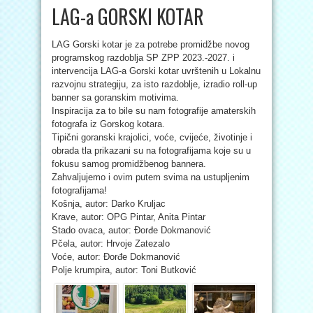
LAG-a GORSKI KOTAR
LAG Gorski kotar je za potrebe promidžbe novog
programskog razdoblja SP ZPP 2023.-2027. i
intervencija LAG-a Gorski kotar uvrštenih u Lokalnu
razvojnu strategiju, za isto razdoblje, izradio roll-up
banner sa goranskim motivima.
Inspiracija za to bile su nam fotografije amaterskih
fotografa iz Gorskog kotara.
Tipični goranski krajolici, voće, cvijeće, životinje i
obrada tla prikazani su na fotografijama koje su u
fokusu samog promidžbenog bannera.
Zahvaljujemo i ovim putem svima na ustupljenim
fotografijama!
Košnja, autor: Darko Kruljac
Krave, autor: OPG Pintar, Anita Pintar
Stado ovaca, autor: Đorđe Dokmanović
Pčela, autor: Hrvoje Zatezalo
Voće, autor: Đorđe Dokmanović
Polje krumpira, autor: Toni Butković