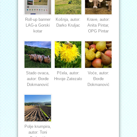
Roll-up banner
Košnja, autor:
Krave, autor:
LAG-a Gorski
Darko Kruljac
Anita Pintar,
kotar
OPG Pintar
Stado ovaca,
Pčela, autor:
Voće, autor:
autor: Đorđe
Hrvoje Zatezalo
Đorđe
Dokmanović
Dokmanović
Polje krumpira,
autor: Toni