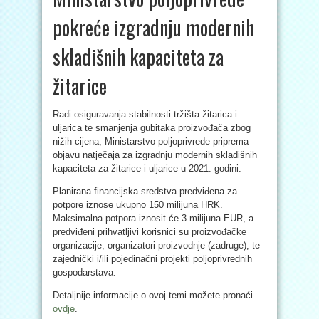
pokreće izgradnju modernih
skladišnih kapaciteta za
žitarice
Radi osiguravanja stabilnosti tržišta žitarica i
uljarica te smanjenja gubitaka proizvođača zbog
nižih cijena, Ministarstvo poljoprivrede priprema
objavu natječaja za izgradnju modernih skladišnih
kapaciteta za žitarice i uljarice u 2021. godini.
Planirana financijska sredstva predviđena za
potpore iznose ukupno 150 milijuna HRK.
Maksimalna potpora iznosit će 3 milijuna EUR, a
predviđeni prihvatljivi korisnici su proizvođačke
organizacije, organizatori proizvodnje (zadruge), te
zajednički i/ili pojedinačni projekti poljoprivrednih
gospodarstava.
Detaljnije informacije o ovoj temi možete pronaći
ovdje
.