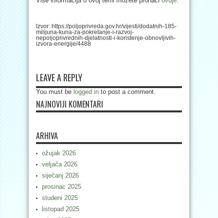
Više informacija o ovoj temi možete pronaći
ovdje
.
Izvor: https://poljoprivreda.gov.hr/vijesti/dodatnih-185-
milijuna-kuna-za-pokretanje-i-razvoj-
nepoljoprivrednih-djelatnosti-i-koristenje-obnovljivih-
izvora-energije/4488
LEAVE A REPLY
You must be
logged in
to post a comment.
NAJNOVIJI KOMENTARI
ARHIVA
ožujak 2026
veljača 2026
siječanj 2026
prosinac 2025
studeni 2025
listopad 2025