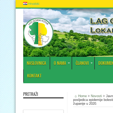
Hrvatski
NASLOVNICA
O NAMA
ČLANOVI
DOKUMEN
KONTAKT
PRETRAŽI
Home
>
Novosti
>
Javn
posljedica epidemije bole
županije u 2020.