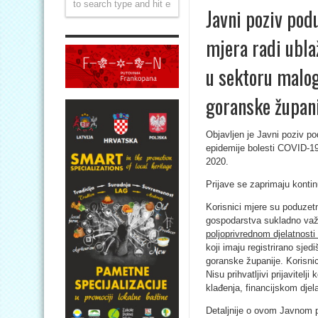
Javni poziv pod
mjera radi ubla
u sektoru malo
goranske župan
Objavljen je Javni poziv p
epidemije bolesti COVID-1
2020.
Prijave se zaprimaju kontin
Korisnici mjere su poduzetn
gospodarstva sukladno važ
poljoprivrednom djelatnosti 
koji imaju registrirano sje
goranske županije. Korisnic
Nisu prihvatljivi prijavitel
klađenja, financijskom djela
Detaljnije o ovom Javnom p