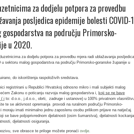
uzetnicima za dodjelu potpora za provedbu
žavanja posljedica epidemije bolesti COVID-
g gospodarstva na području Primorsko-
ije u 2020.
oduzetnicima za dodjelu potpora za provedbu mjera radi ublažavanja posljedic
9 u sektoru malog gospodarstva na području Primorsko-goranske županije u
uirano, do iskorištenja raspoloživih sredstava.
ici registrirani u Republici Hrvatskoj odnosno mikro i mali subjekti malog
ećem Zakonu o poticanju razvoja malog gospodarstva i,
koji se ne bave
( i
to: d.o.o., j.d.o.o., obrti, zadruge i ustanove) u 100% privatnom vlasništ
dište te se aktivnost opremanja provodi na ruralnom području Primorsko-
i moraju imati minimalno jednu zaposlenu osobu prilikom prijave na natječaj.
ji koji se bave poljoprivrednom djelatnosti (osim šumarstva), djelatnosti kockanja
tnosti, djelatnosti osiguranja.
ozivu, sve obrasce te priloge možete pronaći
ovdje
.