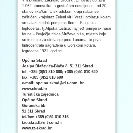
Vrh Brodski, Zakrajac Brodski, Žrnovac) obitava
1.062 stanovnika, s gustoćom naseljenosti od 20
stanovnika/km².U skradskom kraju nalazi se
zaštićeni krajobraz Zeleni vir i Vražji prolaz,u kojem
se nalazi rijedak primjerak flore – Pingicula
leptoceras, tj.Alpska tustica; najrjeđi primjerak naše
faune – čovječja ribica;Muževa hiža, mjesto koje
se koristilo za skrivanje pred Turcima, te prva
hidrocentrala sagrađena u Gorskom kotaru,
izgrađena 1921. godine.
Općina Skrad
Josipa Blaževića-Blaža 8, 51 311 Skrad
tel: +385 (0)51 810 680; +385 (0)51 810 620
fax: +385 (0)51 810 680
e-mail: opcina.skrad@ri.t-com. hr
www.skrad.hr
Turistička zajednica
Općine Skrad
Goranska bb,
51 311 Skrad
tel/fax: +385 (0)51 810 316
tzo.skrad@ri.t-com.hr
www.tz-skrad.hr