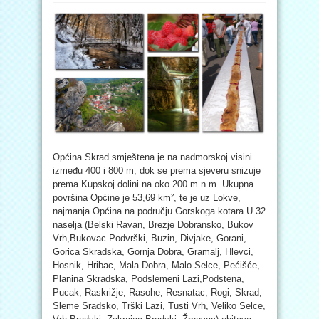
Općina Skrad smještena je na nadmorskoj visini
između 400 i 800 m, dok se prema sjeveru snizuje
prema Kupskoj dolini na oko 200 m.n.m. Ukupna
površina Općine je 53,69 km², te je uz Lokve,
najmanja Općina na području Gorskoga kotara.U 32
naselja (Belski Ravan, Brezje Dobransko, Bukov
Vrh,Bukovac Podvrški, Buzin, Divjake, Gorani,
Gorica Skradska, Gornja Dobra, Gramalj, Hlevci,
Hosnik, Hribac, Mala Dobra, Malo Selce, Pećišće,
Planina Skradska, Podslemeni Lazi,Podstena,
Pucak, Raskrižje, Rasohe, Resnatac, Rogi, Skrad,
Sleme Sradsko, Trški Lazi, Tusti Vrh, Veliko Selce,