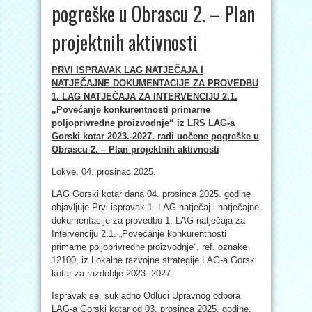
pogreške u Obrascu 2. – Plan
projektnih aktivnosti
PRVI ISPRAVAK LAG NATJEČAJA I
NATJEČAJNE DOKUMENTACIJE ZA PROVEDBU
1. LAG NATJEČAJA ZA INTERVENCIJU 2.1.
„Povećanje konkurentnosti primarne
poljoprivredne proizvodnje“ iz LRS LAG-a
Gorski kotar 2023.-2027. radi uočene pogreške u
Obrascu 2. – Plan projektnih aktivnosti
Lokve, 04. prosinac 2025.
LAG Gorski kotar dana 04. prosinca 2025. godine
objavljuje Prvi ispravak 1. LAG natječaj i natječajne
dokumentacije za provedbu 1. LAG natječaja za
Intervenciju 2.1. „Povećanje konkurentnosti
primarne poljoprivredne proizvodnje“, ref. oznake
12100, iz Lokalne razvojne strategije LAG-a Gorski
kotar za razdoblje 2023.-2027.
Ispravak se, sukladno Odluci Upravnog odbora
LAG-a Gorski kotar od 03. prosinca 2025. godine,