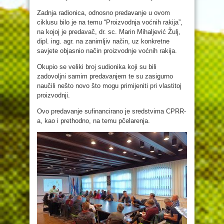
Zadnja radionica, odnosno predavanje u ovom
ciklusu bilo je na temu “Proizvodnja voćnih rakija”,
na kojoj je predavač, dr. sc. Marin Mihaljević Žulj,
dipl. ing. agr. na zanimljiv način, uz konkretne
savjete objasnio način proizvodnje voćnih rakija.
Okupio se veliki broj sudionika koji su bili
zadovoljni samim predavanjem te su zasigurno
naučili nešto novo što mogu primijeniti pri vlastitoj
proizvodnji.
Ovo predavanje sufinancirano je sredstvima CPRR-
a, kao i prethodno, na temu pčelarenja.