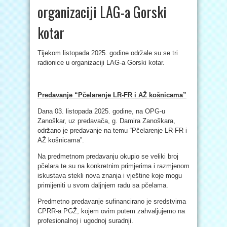
organizaciji LAG-a Gorski
kotar
Tijekom listopada 2025. godine održale su se tri
radionice u organizaciji LAG-a Gorski kotar.
Predavanje “Pčelarenje LR-FR i AŽ košnicama”
Dana 03. listopada 2025. godine, na OPG-u
Zanoškar, uz predavača, g. Damira Zanoškara,
održano je predavanje na temu “Pčelarenje LR-FR i
AŽ košnicama”.
Na predmetnom predavanju okupio se veliki broj
pčelara te su na konkretnim primjerima i razmjenom
iskustava stekli nova znanja i vještine koje mogu
primijeniti u svom daljnjem radu sa pčelama.
Predmetno predavanje sufinancirano je sredstvima
CPRR-a PGŽ, kojem ovim putem zahvaljujemo na
profesionalnoj i ugodnoj suradnji.