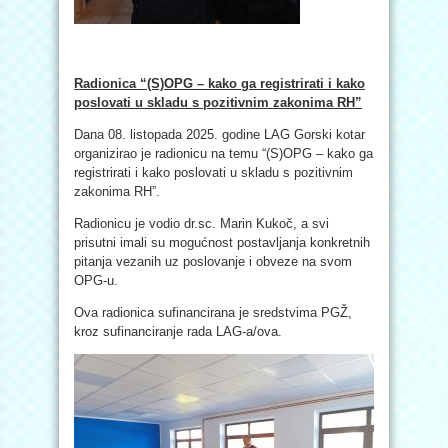
Radionica “(S)OPG – kako ga registrirati i kako
poslovati u skladu s pozitivnim zakonima RH”
Dana 08. listopada 2025. godine LAG Gorski kotar
organizirao je radionicu na temu “(S)OPG – kako ga
registrirati i kako poslovati u skladu s pozitivnim
zakonima RH”.
Radionicu je vodio dr.sc. Marin Kukoč, a svi
prisutni imali su mogućnost postavljanja konkretnih
pitanja vezanih uz poslovanje i obveze na svom
OPG-u.
Ova radionica sufinancirana je sredstvima PGŽ,
kroz sufinanciranje rada LAG-a/ova.