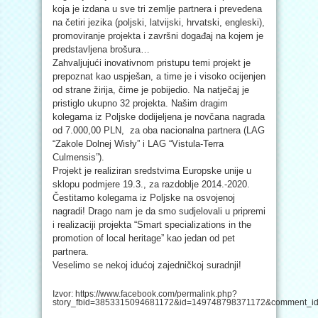
koja je izdana u sve tri zemlje partnera i prevedena
na četiri jezika (poljski, latvijski, hrvatski, engleski),
promoviranje projekta i završni događaj na kojem je
predstavljena brošura…
Zahvaljujući inovativnom pristupu temi projekt je
prepoznat kao uspješan, a time je i visoko ocijenjen
od strane žirija, čime je pobijedio. Na natječaj je
pristiglo ukupno 32 projekta. Našim dragim
kolegama iz Poljske dodijeljena je novčana nagrada
od 7.000,00 PLN, za oba nacionalna partnera (LAG
“Zakole Dolnej Wisły
” i LAG “Vistula-Terra
Culmensis”).
Projekt je realiziran sredstvima Europske unije u
sklopu podmjere 19.3., za razdoblje 2014.-2020.
Čestitamo kolegama iz Poljske na osvojenoj
nagradi! Drago nam je da smo sudjelovali u pripremi
i realizaciji projekta “Smart specializations in the
promotion of local heritage” kao jedan od pet
partnera.
Veselimo se nekoj idućoj zajedničkoj suradnji!
Izvor: https://www.facebook.com/permalink.php?
story_fbid=3853315094681172&id=149748798371172&comment_id=