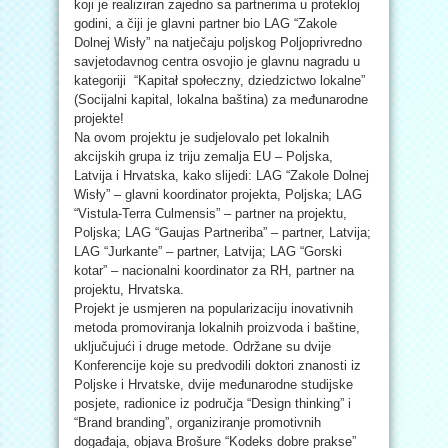
koji je realiziran zajedno sa partnerima u protekloj
godini, a čiji je glavni partner bio LAG “
Zakole
Dolnej Wisły” na natječaju poljskog Poljoprivredno
savjetodavnog centra
osvojio je glavnu nagradu u
kategoriji
“Kapitał społeczny, dziedzictwo lokalne”
(Socijalni kapital, lokalna baština) za međunarodne
projekte!
Na ovom projektu je sudjelovalo pet lokalnih
akcijskih grupa iz triju zemalja EU – Poljska,
Latvija i Hrvatska, kako slijedi: LAG
“Zakole Dolnej
Wisły
” – glavni koordinator projekta, Poljska; LAG
“Vistula-Terra Culmensis” – partner na projektu,
Poljska; LAG “Gaujas Partneriba” – partner, Latvija;
LAG “Jurkante” – partner, Latvija; LAG “Gorski
kotar” – nacionalni koordinator za RH, partner na
projektu, Hrvatska.
Projekt je usmjeren na popularizaciju inovativnih
metoda promoviranja lokalnih proizvoda i baštine,
uključujući i druge metode. Održane su dvije
Konferencije koje su predvodili doktori znanosti iz
Poljske i Hrvatske, dvije međunarodne studijske
posjete, radionice iz područja “Design thinking” i
“Brand branding”, organiziranje promotivnih
događaja, objava Brošure “Kodeks dobre prakse”