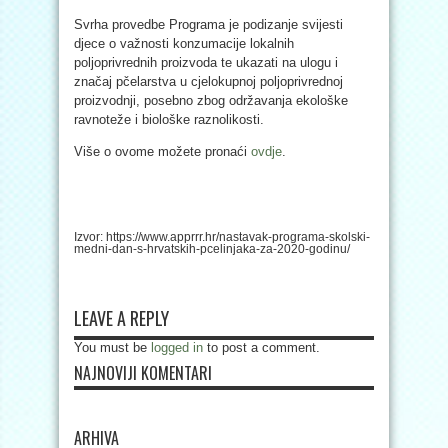
Svrha provedbe Programa je podizanje svijesti
djece o važnosti konzumacije lokalnih
poljoprivrednih proizvoda te ukazati na ulogu i
značaj pčelarstva u cjelokupnoj poljoprivrednoj
proizvodnji, posebno zbog održavanja ekološke
ravnoteže i biološke raznolikosti.
Više o ovome možete pronaći
ovdje
.
Izvor: https://www.apprrr.hr/nastavak-programa-skolski-
medni-dan-s-hrvatskih-pcelinjaka-za-2020-godinu/
LEAVE A REPLY
You must be
logged in
to post a comment.
NAJNOVIJI KOMENTARI
ARHIVA