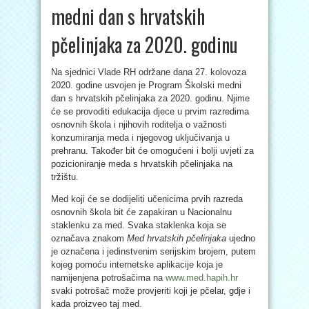
medni dan s hrvatskih
pčelinjaka za 2020. godinu
Na sjednici Vlade RH održane dana 27. kolovoza
2020. godine usvojen je Program Školski medni
dan s hrvatskih pčelinjaka za 2020. godinu. Njime
će se provoditi edukacija djece u prvim razredima
osnovnih škola i njihovih roditelja o važnosti
konzumiranja meda i njegovog uključivanja u
prehranu. Također bit će omogućeni i bolji uvjeti za
pozicioniranje meda s hrvatskih pčelinjaka na
tržištu.
Med koji će se dodijeliti učenicima prvih razreda
osnovnih škola bit će zapakiran u Nacionalnu
staklenku za med. Svaka staklenka koja se
označava znakom
Med hrvatskih pčelinjaka
ujedno
je označena i jedinstvenim serijskim brojem, putem
kojeg pomoću internetske aplikacije koja je
namijenjena potrošačima na
www.med.hapih.hr
svaki potrošač može provjeriti koji je pčelar, gdje i
kada proizveo taj med.