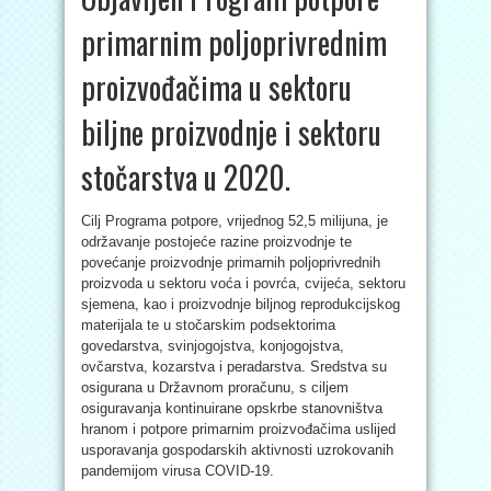
primarnim poljoprivrednim
proizvođačima u sektoru
biljne proizvodnje i sektoru
stočarstva u 2020.
Cilj Programa potpore, vrijednog 52,5 milijuna, je
održavanje postojeće razine proizvodnje te
povećanje proizvodnje primarnih poljoprivrednih
proizvoda u sektoru voća i povrća, cvijeća, sektoru
sjemena, kao i proizvodnje biljnog reprodukcijskog
materijala te u stočarskim podsektorima
govedarstva, svinjogojstva, konjogojstva,
ovčarstva, kozarstva i peradarstva. Sredstva su
osigurana u Državnom proračunu, s ciljem
osiguravanja kontinuirane opskrbe stanovništva
hranom i potpore primarnim proizvođačima uslijed
usporavanja gospodarskih aktivnosti uzrokovanih
pandemijom virusa COVID-19.