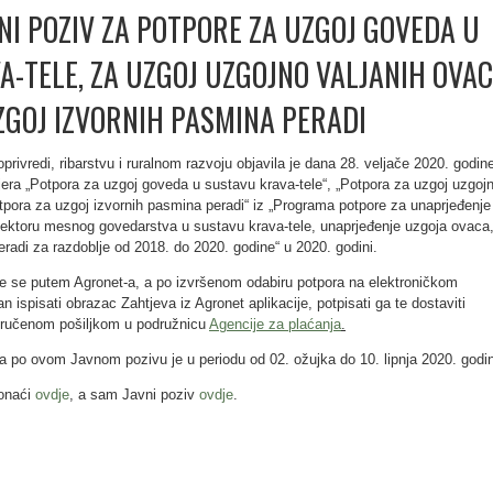
NI POZIV ZA POTPORE ZA UZGOJ GOVEDA U
A-TELE, ZA UZGOJ UZGOJNO VALJANIH OVA
UZGOJ IZVORNIH PASMINA PERADI
privredi, ribarstvu i ruralnom razvoju objavila je dana 28. veljače 2020. godin
era „Potpora za uzgoj goveda u sustavu krava-tele“, „Potpora za uzgoj uzgoj
otpora za uzgoj izvornih pasmina peradi“ iz „Programa potpore za unaprjeđenje
sektoru mesnog govedarstva u sustavu krava-tele, unaprjeđenje uzgoja ovaca
radi za razdoblje od 2018. do 2020. godine“ u 2020. godini.
e se putem Agronet-a, a po izvršenom odabiru potpora na elektroničkom
n ispisati obrazac Zahtjeva iz Agronet aplikacije, potpisati ga te dostaviti
poručenom pošiljkom u podružnicu
Agencije za plaćanja
.
 po ovom Javnom pozivu je u periodu od 02. ožujka do 10. lipnja 2020. godi
ronaći
ovdje
, a sam Javni poziv
ovdje
.