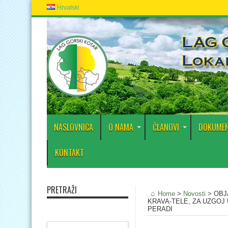
Hrvatski
NASLOVNICA
O NAMA
ČLANOVI
DOKUMEN
KONTAKT
PRETRAŽI
Home
>
Novosti
>
OBJ
KRAVA-TELE, ZA UZGOJ
PERADI