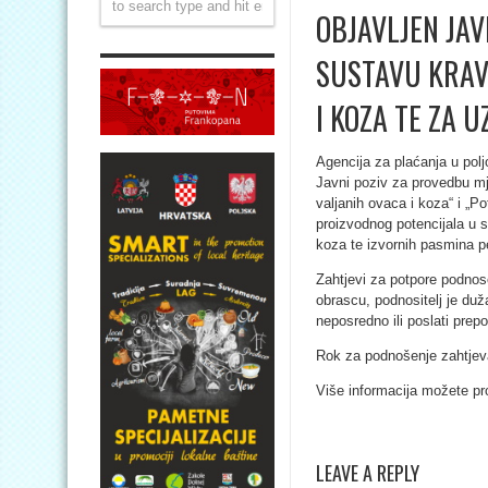
OBJAVLJEN JAV
SUSTAVU KRAV
I KOZA TE ZA 
Agencija za plaćanja u poljo
Javni poziv za provedbu mj
valjanih ovaca i koza“ i „P
proizvodnog potencijala u 
koza te izvornih pasmina pe
Zahtjevi za potpore podnos
obrascu, podnositelj je duža
neposredno ili poslati pre
Rok za podnošenje zahtjeva
Više informacija možete p
LEAVE A REPLY