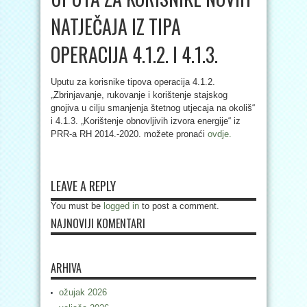
NATJEČAJA IZ TIPA
OPERACIJA 4.1.2. I 4.1.3.
Uputu za korisnike tipova operacija 4.1.2.
„Zbrinjavanje, rukovanje i korištenje stajskog
gnojiva u cilju smanjenja štetnog utjecaja na okoliš“
i 4.1.3. „Korištenje obnovljivih izvora energije“ iz
PRR-a RH 2014.-2020. možete pronaći
ovdje.
LEAVE A REPLY
You must be
logged in
to post a comment.
NAJNOVIJI KOMENTARI
ARHIVA
ožujak 2026