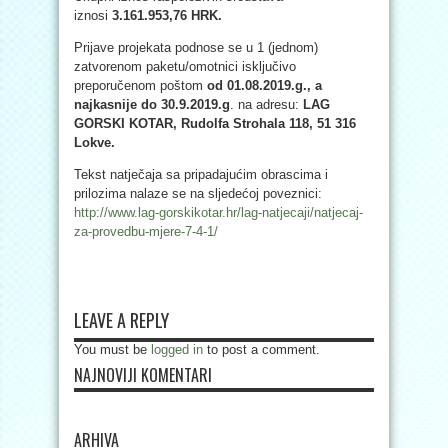
iznosi
3.161.953,76 HRK.
Prijave projekata podnose se u 1 (jednom)
zatvorenom paketu/omotnici isključivo
preporučenom poštom
od 01.08.2019.g., a
najkasnije do 30.9.2019.g
. na adresu:
LAG
GORSKI KOTAR, Rudolfa Strohala 118, 51 316
Lokve.
Tekst natječaja sa pripadajućim obrascima i
prilozima nalaze se na sljedećoj poveznici:
http://www.lag-gorskikotar.hr/lag-natjecaji/natjecaj-
za-provedbu-mjere-7-4-1/
LEAVE A REPLY
You must be
logged in
to post a comment.
NAJNOVIJI KOMENTARI
ARHIVA