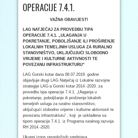
OPERACIJE 7.4.1.
VAŽNA OBAVIJEST!
LAG NATJEČAJ ZA PROVEDBU TIPA
OPERACIJE 7.4.1. „ULAGANJA U
POKRETANJE, POBOLJŠANJE ILI PROŠIRENJE
LOKALNIH TEMELJNIH USLUGA ZA RURALNO
STANOVNIŠTVO, UKLJUČUJUĆI SLOBODNO
VRIJEME I KULTURNE AKTIVNOSTI TE
POVEZANU INFRASTRUKTURU“
LAG Gorski kotar dana 08.07.2019. godine
objavljuje drugi LAG Natječaj iz Lokalne razvojne
strategije LAG-a Gorski kotar 2014.-2020. za
provedbu tipa operacije 7.4.1. „Ulaganja u
pokretanje, poboljšanje ili proširenje lokalnih
temeljnih usluga za ruralno stanovništvo,
uključujući slobodno vrijeme i kulturne aktivnosti te
povezanu infrastrukturu“ , koji je usklađena sa
tipom operacije 7.4.1. iz Programa ruralnog razvoja
RH 2014.-2020.
Ukupni iznos raspoloživih sredstava