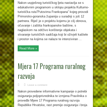
Nakon uspješnog turističkog ljeta nastavlja se s
edukativnim programom u sklopu projekta Kulturno-
turistička ruta”Putovima Frankopana” kojeg provodi
Primorsko-goranska županija u suradnji s još 12
partnera. Riječ je o projektu kojemu je cilj obnova,
očuvanje i zaštita frankopanske baštine, s
naglaskom na održivo korištenje objekata i
stvaranje turističkih sadržaja koji bi oživjeli kaštele
i prostor na kojima se nalaze te intenziviran ...
Read More »
Mjera 17 Programa ruralnog
razvoja
Leave a comment
Nakon provedene informativne kampanje o potrebi
osiguranja poljoprivrednika te izmjena Pravilnika o
provedbi Mjere 17 Programa ruralnog razvoja
Republike Hrvatske, rast premije osiguranja i broja