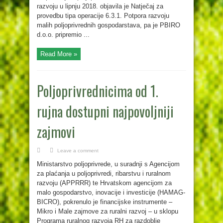
razvoju u lipnju 2018. objavila je Natječaj za
provedbu tipa operacije 6.3.1. Potpora razvoju
malih poljoprivrednih gospodarstava, pa je PBIRO
d.o.o. pripremio ...
Read More »
Poljoprivrednicima od 1.
rujna dostupni najpovoljniji
zajmovi
Leave a comment
Ministarstvo poljoprivrede, u suradnji s Agencijom
za plaćanja u poljoprivredi, ribarstvu i ruralnom
razvoju (APPRRR) te Hrvatskom agencijom za
malo gospodarstvo, inovacije i investicije (HAMAG-
BICRO), pokrenulo je financijske instrumente –
Mikro i Male zajmove za ruralni razvoj – u sklopu
Programa ruralnog razvoja RH za razdoblje