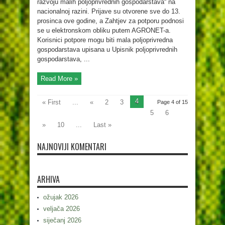
razvoju malih poljoprivrednih gospodarstava“ na
nacionalnoj razini. Prijave su otvorene sve do 13.
prosinca ove godine, a Zahtjev za potporu podnosi
se u elektronskom obliku putem AGRONET-a.
Korisnici potpore mogu biti mala poljoprivredna
gospodarstava upisana u Upisnik poljoprivrednih
gospodarstava, ...
Read More »
4
« First
...
«
2
3
Page 4 of 15
5
6
»
10
...
Last »
NAJNOVIJI KOMENTARI
ARHIVA
ožujak 2026
veljača 2026
siječanj 2026