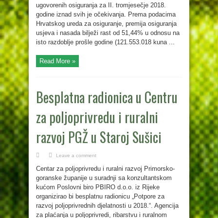
ugovorenih osiguranja za II. tromjesečje 2018.
godine iznad svih je očekivanja. Prema podacima
Hrvatskog ureda za osiguranje, premija osiguranja
usjeva i nasada bilježi rast od 51,44% u odnosu na
isto razdoblje prošle godine (121.553.018 kuna ...
Read More »
Besplatna radionica u Centru
za poljoprivredu i ruralni
razvoj PGŽ u Staroj Sušici
Leave a comment
Centar za poljoprivredu i ruralni razvoj Primorsko-
goranske županije u suradnji sa konzultantskom
kućom Poslovni biro PBIRO d.o.o. iz Rijeke
organizirao bi besplatnu radionicu „Potpore za
razvoj poljoprivrednih djelatnosti u 2018.“. Agencija
za plaćanja u poljoprivredi, ribarstvu i ruralnom