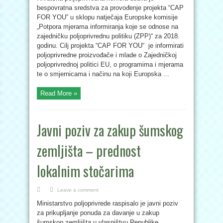
bespovratna sredstva za provođenje projekta “CAP
FOR YOU” u sklopu natječaja Europske komisije
„Potpora mjerama informiranja koje se odnose na
zajedničku poljoprivrednu politiku (ZPP)“ za 2018.
godinu. Cilj projekta “CAP FOR YOU“ je informirati
poljoprivredne proizvođače i mlade o Zajedničkoj
poljoprivrednoj politici EU, o programima i mjerama
te o smjernicama i načinu na koji Europska ...
Read More »
Javni poziv za zakup šumskog
zemljišta – prednost
lokalnim stočarima
Leave a comment
Ministarstvo poljoprivrede raspisalo je javni poziv
za prikupljanje ponuda za davanje u zakup
šumskog zemljišta u vlasništvu Republike