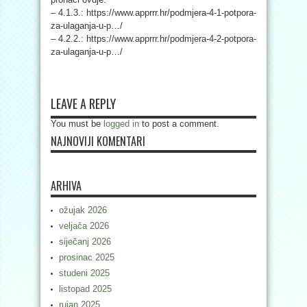
– 4.1.3.: https://www.apprrr.hr/podmjera-4-1-potpora-
za-ulaganja-u-p…/
– 4.2.2.: https://www.apprrr.hr/podmjera-4-2-potpora-
za-ulaganja-u-p…/
LEAVE A REPLY
You must be
logged in
to post a comment.
NAJNOVIJI KOMENTARI
ARHIVA
ožujak 2026
veljača 2026
siječanj 2026
prosinac 2025
studeni 2025
listopad 2025
rujan 2025