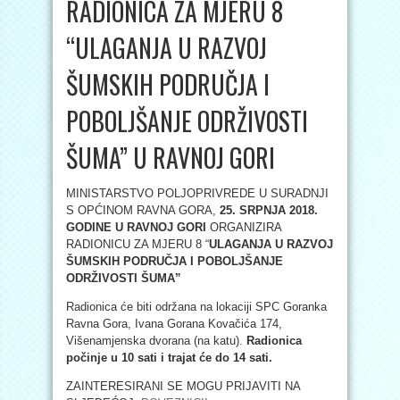
RADIONICA ZA MJERU 8
“ULAGANJA U RAZVOJ
ŠUMSKIH PODRUČJA I
POBOLJŠANJE ODRŽIVOSTI
ŠUMA” U RAVNOJ GORI
MINISTARSTVO POLJOPRIVREDE U SURADNJI
S OPĆINOM RAVNA GORA,
25. SRPNJA 2018.
GODINE U RAVNOJ GORI
ORGANIZIRA
RADIONICU ZA MJERU 8 “
ULAGANJA U RAZVOJ
ŠUMSKIH PODRUČJA I POBOLJŠANJE
ODRŽIVOSTI ŠUMA”
Radionica će biti održana na lokaciji SPC Goranka
Ravna Gora, Ivana Gorana Kovačića 174,
Višenamjenska dvorana (na katu).
Radionica
počinje u 10 sati i trajat će do 14 sati.
ZAINTERESIRANI SE MOGU PRIJAVITI NA