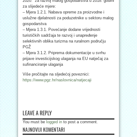
2020.“ za razvoj malog gospodarstva u 2018. godini
za slijedeće mjere:
– Mjera 1.2.1. Nabava opreme za proizvodne i
uslužne djelatnosti za poduzetnike u sektoru malog
gospodarstva
– Mjera 1.3.1. Povećanje dodane vrijednosti
turističkih sadržaja te razvoj i unapređenje
selektivnih oblika turizma na ruralnom području
PGŽ
– Mjera 3.1.2. Priprema dokumentacije u svrhu
prijave investicijskog ulaganja na EU natječaj za
sufinanciranje ulaganja
Više pročitajte na sljedećoj poveznici:
https://www.pgz.hr/naslovnica/natjecaji
LEAVE A REPLY
You must be
logged in
to post a comment.
NAJNOVIJI KOMENTARI