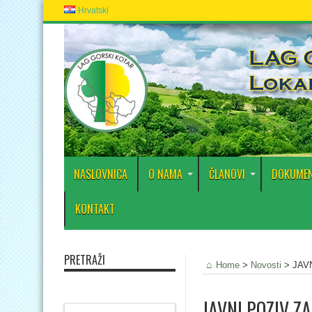
Hrvatski
NASLOVNICA
O NAMA
ČLANOVI
DOKUMEN
KONTAKT
PRETRAŽI
Home
>
Novosti
>
JAV
JAVNI POZIV 