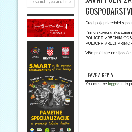
GOSPODARSTV
Dragi poljoprivrednici s po
Primorsko-goranska župan
POLJOPRIVREDNIM GOS
POLJOPRIVREDI PRIMOR
Više pročitajte na sljedeće
LEAVE A REPLY
You must be
logged in
to p