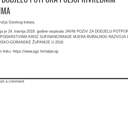
IMA
dručja Gorskog kotara,
ija je 24. travnja 2018. godine raspisala JAVNI POZIV ZA DODJELU POTPO
PODARSTVIMA KROZ SUFINANCIRANJE MJERA RURALNOG RAZVOJA 
SKO-GORANSKE ŽUPANIJE U 2018.
m linku: https://www.pgz.hr/natjecaji
ost a comment.