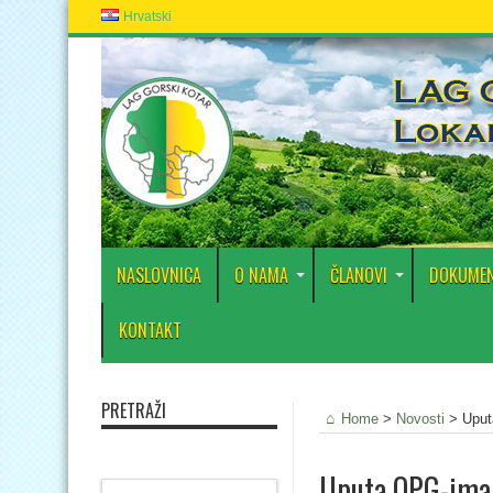
Hrvatski
NASLOVNICA
O NAMA
ČLANOVI
DOKUMEN
KONTAKT
PRETRAŽI
Home
>
Novosti
>
Uput
Uputa OPG-ima 