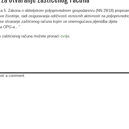
a 5. Zakona o obiteljskom poljoprivrednom gospodarstvu (NN 29/18) propisa
 životinje, radi osiguravanja održivosti osnovnih aktivnosti na poljoprivred
e otvaranje zaštićenog računa kojim se onemogućava pljenidba dijela
lja OPG-a…“
je zaštićenog računa možete pronaći
ovdje
.
ost a comment.