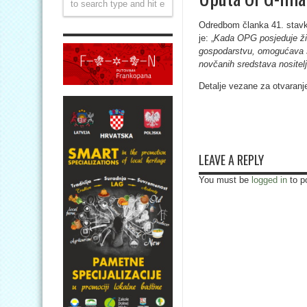
Odredbom članka 41. stavk
je: „
Kada OPG posjeduje žive
gospodarstvu, omogućava s
novčanih sredstava nosite
Detalje vezane za otvaran
LEAVE A REPLY
You must be
logged in
to p