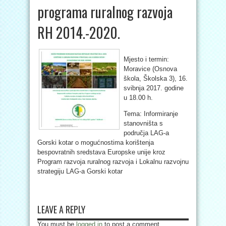
programa ruralnog razvoja
RH 2014.-2020.
Mjesto i termin:
Moravice (Osnova
škola, Školska 3), 16.
svibnja 2017. godine
u 18.00 h.
Tema: Informiranje
stanovništa s
područja LAG-a
Gorski kotar o mogućnostima korištenja
bespovratnih sredstava Europske unije kroz
Program razvoja ruralnog razvoja i Lokalnu razvojnu
strategiju LAG-a Gorski kotar
LEAVE A REPLY
You must be
logged in
to post a comment.